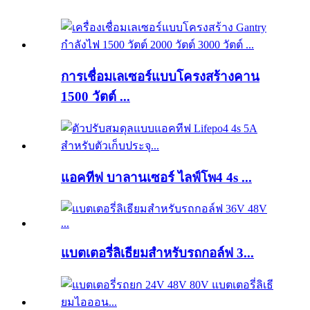
การเชื่อมเลเซอร์แบบโครงสร้างคาน
1500 วัตต์ ...
แอคทีฟ บาลานเซอร์ ไลฟ์โพ4 4s ...
แบตเตอรี่ลิเธียมสำหรับรถกอล์ฟ 3...