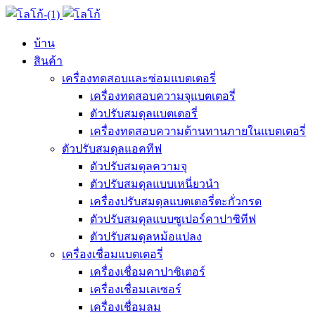
บ้าน
สินค้า
เครื่องทดสอบและซ่อมแบตเตอรี่
เครื่องทดสอบความจุแบตเตอรี่
ตัวปรับสมดุลแบตเตอรี่
เครื่องทดสอบความต้านทานภายในแบตเตอรี่
ตัวปรับสมดุลแอคทีฟ
ตัวปรับสมดุลความจุ
ตัวปรับสมดุลแบบเหนี่ยวนำ
เครื่องปรับสมดุลแบตเตอรี่ตะกั่วกรด
ตัวปรับสมดุลแบบซูเปอร์คาปาซิทีฟ
ตัวปรับสมดุลหม้อแปลง
เครื่องเชื่อมแบตเตอรี่
เครื่องเชื่อมคาปาซิเตอร์
เครื่องเชื่อมเลเซอร์
เครื่องเชื่อมลม