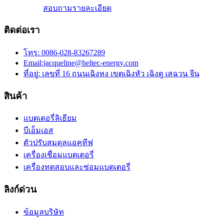
สอบถาม
รายละเอียด
ติดต่อเรา
โทร: 0086-028-83267289
Email:jacqueline@heltec-energy.com
ที่อยู่: เลขที่ 16 ถนนเฉิงหง เขตเฉิงหัว เฉิงตู เสฉวน จีน
สินค้า
แบตเตอรี่ลิเธียม
บีเอ็มเอส
ตัวปรับสมดุลแอคทีฟ
เครื่องเชื่อมแบตเตอรี่
เครื่องทดสอบและซ่อมแบตเตอรี่
ลิงก์ด่วน
ข้อมูลบริษัท