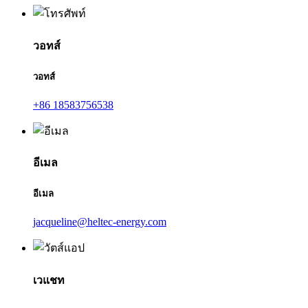
วอทส์
วอทส์
+86 18583756538
อีเมล
อีเมล
jacqueline@heltec-energy.com
เวแชท