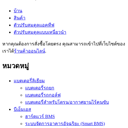
บ้าน
สินค้า
ตัวปรับสมดุลแอคทีฟ
ตัวปรับสมดุลแบบเหนี่ยวนำ
หากคุณต้องการสั่งซื้อโดยตรง คุณสามารถเข้าไปที่เว็บไซต์ของ
เราได้
ร้านค้าออนไลน์
.
หมวดหมู่
แบตเตอรี่ลิเธียม
แบตเตอรี่รถยก
แบตเตอรี่รถกอล์ฟ
แบตเตอรี่สำหรับโดรน/อากาศยานไร้คนขับ
บีเอ็มเอส
ฮาร์ดแวร์ BMS
ระบบจัดการอาคารอัจฉริยะ (Smart BMS)