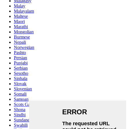
Malagasy
Malay
Malayalam
Maltese
Maori
Marathi
Mongolian
Burmese
Nepali
Norwegian
Pashto
Persian
Punjabi
Serbian
Sesotho
Sinhala
Slovak
Slovenian
Somali
Samoan
Scots Gaelic
Shona
Sindhi
Sundanese
Swahili