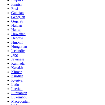
Filipino
Finnish
Frisian
Galician
Georgian
Gujarati
Haitian
Hausa
Hawaiian
Hebrew
Hmong
Hungarian
Icelandic
Igbo
Javanese
Kannada
Kazakh
Khmer
Kurdish
Kyrgyz
Latin
Latvian
Lithuanian
Luxembou..
Macedonian