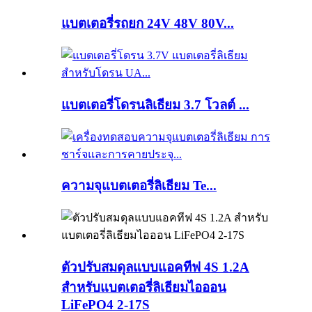
แบตเตอรี่รถยก 24V 48V 80V...
แบตเตอรี่โดรนลิเธียม 3.7 โวลต์ ...
ความจุแบตเตอรี่ลิเธียม Te...
ตัวปรับสมดุลแบบแอคทีฟ 4S 1.2A
สำหรับแบตเตอรี่ลิเธียมไอออน
LiFePO4 2-17S