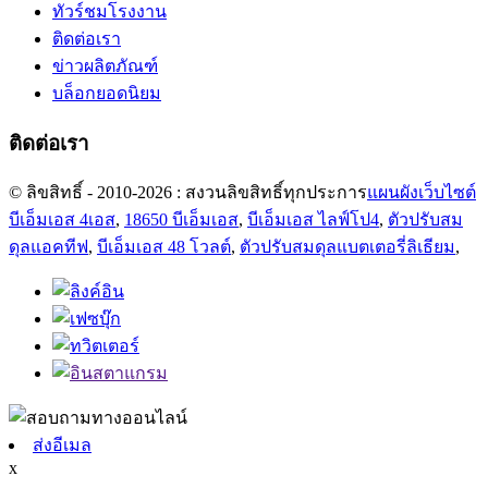
ทัวร์ชมโรงงาน
ติดต่อเรา
ข่าวผลิตภัณฑ์
บล็อกยอดนิยม
ติดต่อเรา
© ลิขสิทธิ์ - 2010-2026 : สงวนลิขสิทธิ์ทุกประการ
แผนผังเว็บไซต์
บีเอ็มเอส 4เอส
,
18650 บีเอ็มเอส
,
บีเอ็มเอส ไลฟ์โป4
,
ตัวปรับสม
ดุลแอคทีฟ
,
บีเอ็มเอส 48 โวลต์
,
ตัวปรับสมดุลแบตเตอรี่ลิเธียม
,
ส่งอีเมล
x