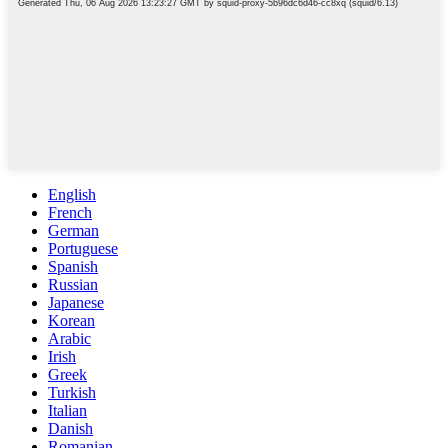
English
French
German
Portuguese
Spanish
Russian
Japanese
Korean
Arabic
Irish
Greek
Turkish
Italian
Danish
Romanian